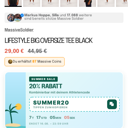
Markus Hoppe, Silla
und
17.088
weitere
sind bereits stolze Massive Soldier
MassiveSoldier
LIFESTYLE BIG OVERSIZE TEE BLACK
29,00 €
44,95 €
Du erhältst
87
Massive Coins
SUMMER SALE
20% RABATT
Kombinierbar mit deinem Athletencode
SUMMER20
TIPPEN ZUM KOPIEREN
7
17
05
04
T
STD
MIN
SEK
ENDET 16.08. • 23:59 UHR