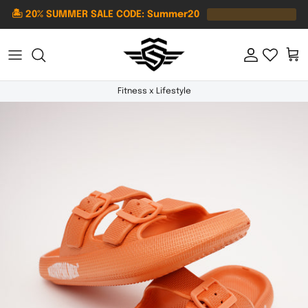
Direkt zum Inhalt
🏝️ 20% SUMMER SALE CODE: Summer20
Konto
Ein
Fitness x Lifestyle