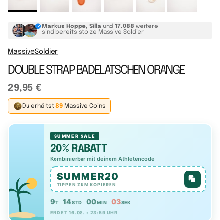
Markus Hoppe, Silla
und
17.088
weitere
sind bereits stolze Massive Soldier
MassiveSoldier
DOUBLE STRAP BADELATSCHEN ORANGE
29,95 €
Du erhältst
89
Massive Coins
SUMMER SALE
20% RABATT
Kombinierbar mit deinem Athletencode
SUMMER20
TIPPEN ZUM KOPIEREN
9
14
00
02
T
STD
MIN
SEK
ENDET 16.08. • 23:59 UHR