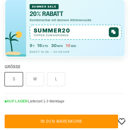
SUMMER SALE
20% RABATT
Kombinierbar mit deinem Athletencode
SUMMER20
TIPPEN ZUM KOPIEREN
9
16
30
15
T
STD
MIN
SEK
ENDET 16.08. • 23:59 UHR
GRÖSSE
S
M
L
AUF LAGER
Lieferzeit 1-3 Werktage
IN DEN WARENKORB