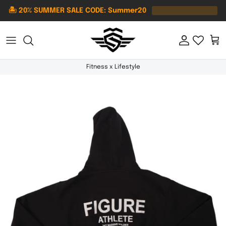
Direkt zum Inhalt
🏝️ 20% SUMMER SALE CODE: Summer20
Konto
Ein
Fitness x Lifestyle