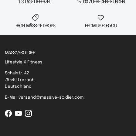
1-3 TAGE LIEFERZEIT
15.000 ZUFRIEDENE KUNDEN
REGELMÄSSIGE DROPS
FROM US FOR YOU
MASSIVESOLDIER
Lifestyle X Fitness
Schulstr. 42
79540 Lörrach
Deutschland
E-Mail versand@massive-soldier.com
Facebook
YouTube
Instagram