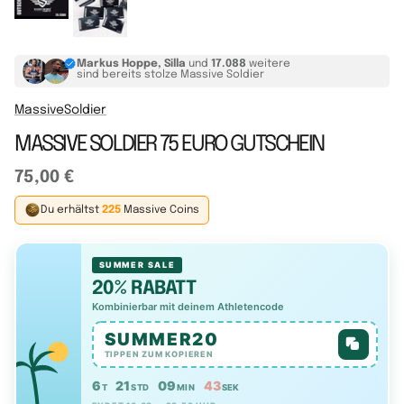
Markus Hoppe, Silla
und
17.088
weitere
sind bereits stolze Massive Soldier
MassiveSoldier
MASSIVE SOLDIER 75 EURO GUTSCHEIN
75,00 €
Du erhältst
225
Massive Coins
SUMMER SALE
20% RABATT
Kombinierbar mit deinem Athletencode
SUMMER20
TIPPEN ZUM KOPIEREN
6
21
09
42
T
STD
MIN
SEK