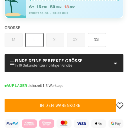
6
15
59
17
T
STD
MIN
SEK
ENDET 16.08. • 23:59 UHR
GRÖSSE
M
L
XL
XXL
3XL
FINDE DEINE PERFEKTE GRÖSSE
In 10 Sekunden zur richtigen Größe
AUF LAGER
Lieferzeit 1-3 Werktage
IN DEN WARENKORB