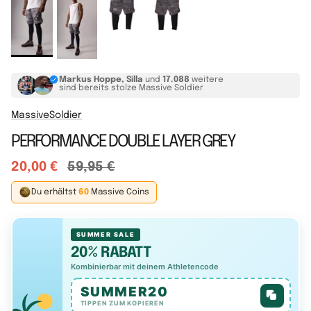
Markus Hoppe, Silla
und
17.088
weitere
sind bereits stolze Massive Soldier
MassiveSoldier
PERFORMANCE DOUBLE LAYER GREY
20,00 €
59,95 €
Du erhältst
60
Massive Coins
SUMMER SALE
20% RABATT
Kombinierbar mit deinem Athletencode
SUMMER20
TIPPEN ZUM KOPIEREN