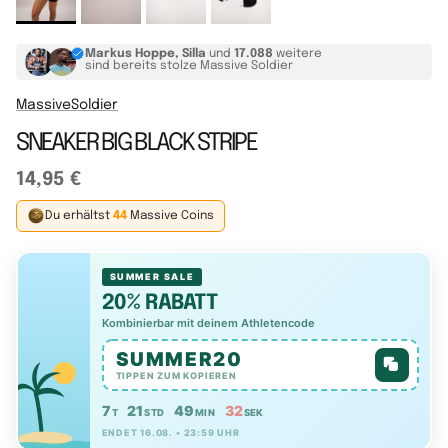
Markus Hoppe, Silla
und
17.088
weitere
sind bereits stolze Massive Soldier
MassiveSoldier
SNEAKER BIG BLACK STRIPE
14,95 €
Du erhältst
44
Massive Coins
SUMMER SALE
20% RABATT
Kombinierbar mit deinem Athletencode
SUMMER20
TIPPEN ZUM KOPIEREN
7
21
49
31
T
STD
MIN
SEK
ENDET 16.08. • 23:59 UHR